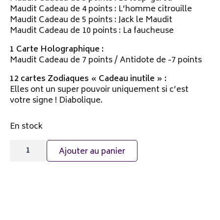
Maudit Cadeau de 4 points : L’homme citrouille
Maudit Cadeau de 5 points : Jack le Maudit
Maudit Cadeau de 10 points : La faucheuse
1 Carte Holographique :
Maudit Cadeau de 7 points / Antidote de -7 points
12 cartes Zodiaques « Cadeau inutile » :
Elles ont un super pouvoir uniquement si c’est
votre signe ! Diabolique.
En stock
quantité
Alternative:
de
Ajouter au panier
Booster
19
cartes
Maudits
Cadeaux