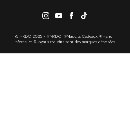
© MKDO 2025 - ®MKDO, ®Maudits Cadeaux, ®Manoir
infernal et ®Joyaux Maudits sont des marques déposées.​