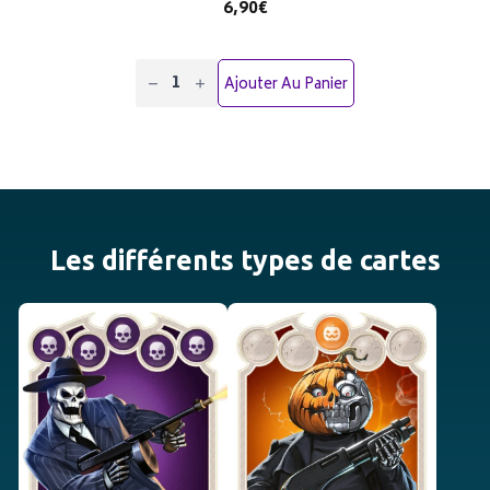
6,90€
quantité
de
Ajouter Au Panier
100
Pochettes
de
protection
transparentes
tous
jeux
Les différents types de cartes