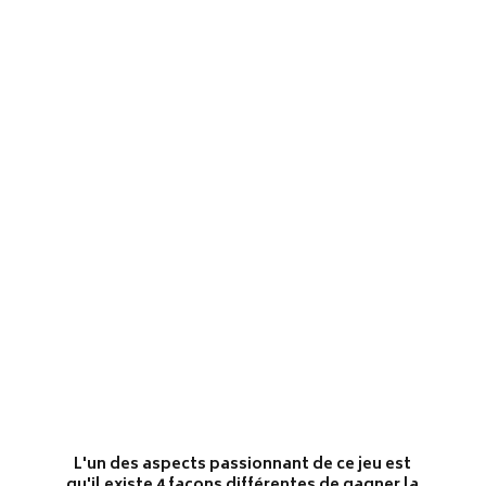
L'un des aspects passionnant de ce jeu est
qu'il existe 4 façons différentes de gagner la